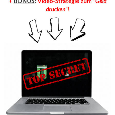
+
BONUS
:
Video-Strategie zum
"Geld
drucken"
!